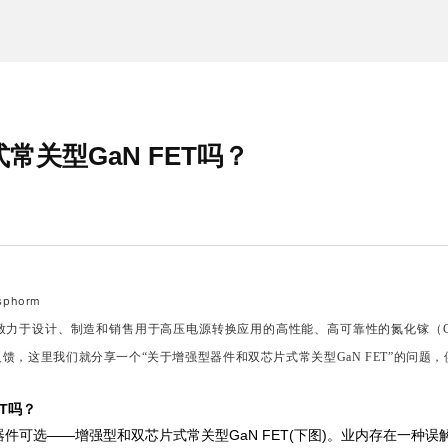
关型GaN FET吗？
phorm
是一家致力于设计、制造和销售用于高压电源转换应用的高性能、高可靠性的氮化镓
问及反馈，这里我们就分享一个“关于增强型器件和双芯片式常关型GaN FET”的问题
T吗？
器件可选——增强型和双芯片式常关型GaN FET(下图)。业内存在一种