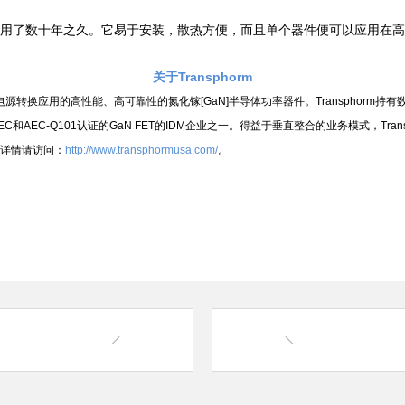
经使用了数十年之久。它易于安装，散热方便，而且单个器件便可以应用在
关于Transphorm
压电源转换应用的高性能、高可靠性的氮化镓[GaN]半导体功率器件。Transphor
EC和AEC-Q101认证的GaN FET的IDM企业之一。得益于垂直整合的业务模式，Tr
详情请访问：
http://www.transphormusa.com/
。