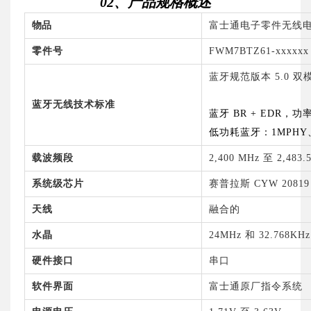
02、产品规格概述
物品
富士通电子零件无线
零件号
FWM7BTZ61-xxxxxx
蓝牙规范版本 5.0 双
蓝牙无线技术标准
蓝牙 BR + EDR，功
低功耗蓝牙：1MPHY
载波频段
2,400 MHz
至 2,483.
系统级芯片
赛普拉斯 CYW 20819
天线
融合的
水晶
24MHz
和 32.768KH
硬件接口
串口
软件界面
富士通原厂指令系统