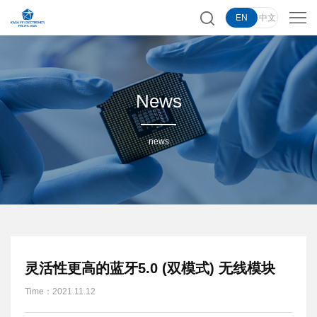
EN
中文
Home
Product
News
Portfolio
Applications
news
News
Support
Partners
Apply
灵活性更高的蓝牙5.0 (双模式) 无线模块
Sample
Contact
Time：2021.11.12